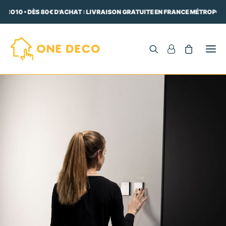
ECO10 • DÈS 80€ D'ACHAT : LIVRAISON GRATUITE EN FRANCE MÉTROPOLI