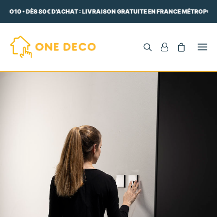
ECO10 • DÈS 80€ D'ACHAT : LIVRAISON GRATUITE EN FRANCE MÉTROPOLIT