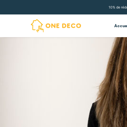
10% de rédu
Accue