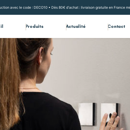
ction avec le code : DECO10 • Dès 80€ d'achat : livraison gratuite en France mé
il
Produits
Actualité
Contact