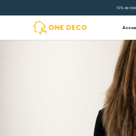
10% de rédu
Accue