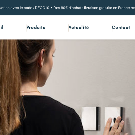
ction avec le code : DECO10 • Dès 80€ d'achat : livraison gratuite en France mé
il
Produits
Actualité
Contact