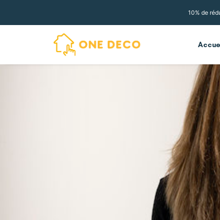
10% de rédu
Accue