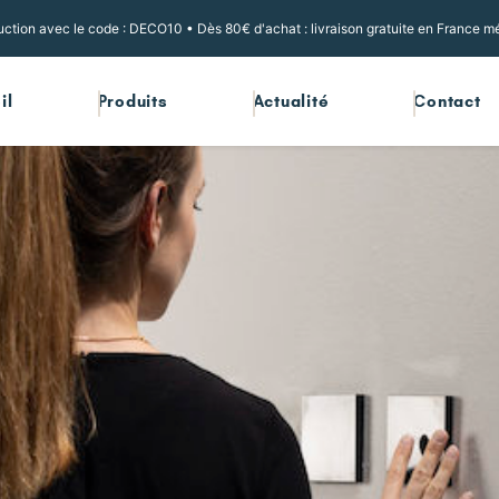
ction avec le code : DECO10 • Dès 80€ d'achat : livraison gratuite en France mé
il
Produits
Actualité
Contact