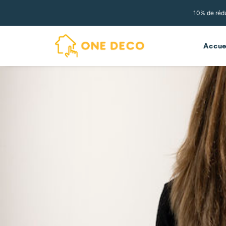
10% de rédu
Accue