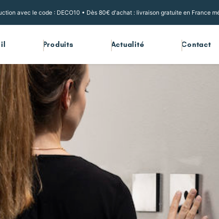
ction avec le code : DECO10 • Dès 80€ d'achat : livraison gratuite en France mé
il
Produits
Actualité
Contact