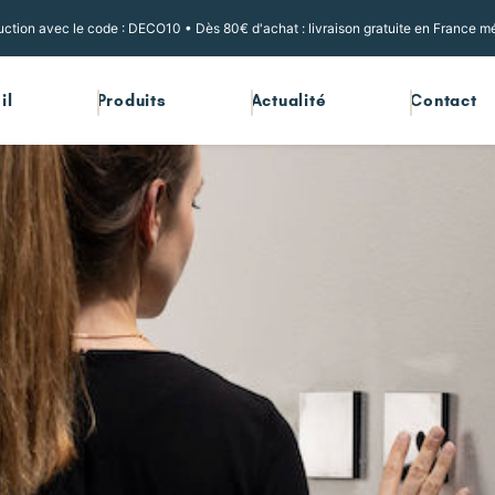
ction avec le code : DECO10 • Dès 80€ d'achat : livraison gratuite en France mé
il
Produits
Actualité
Contact