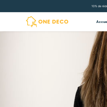
10% de rédu
Accue