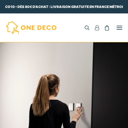
DECO10 • DÈS 80€ D'ACHAT : LIVRAISON GRATUITE EN FRANCE MÉTROPOL