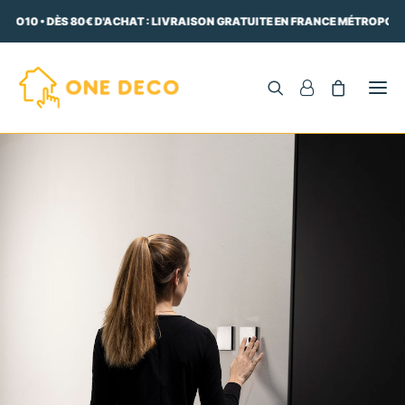
ECO10 • DÈS 80€ D'ACHAT : LIVRAISON GRATUITE EN FRANCE MÉTROPOLIT