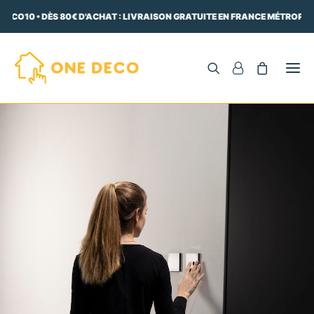
DECO10 • DÈS 80€ D'ACHAT : LIVRAISON GRATUITE EN FRANCE MÉTROPOLI