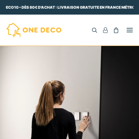
 DECO10 • DÈS 80€ D'ACHAT : LIVRAISON GRATUITE EN FRANCE MÉTROPO