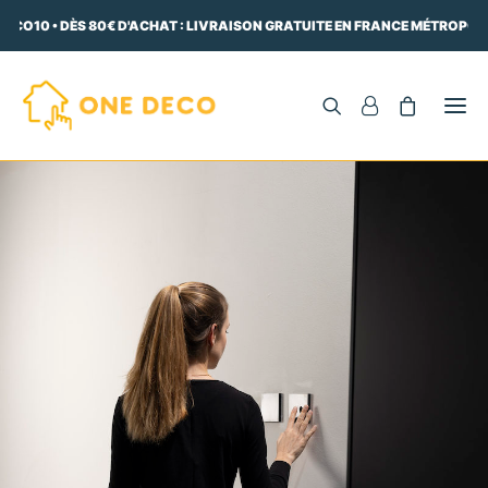
ECO10 • DÈS 80€ D'ACHAT : LIVRAISON GRATUITE EN FRANCE MÉTROPOLI