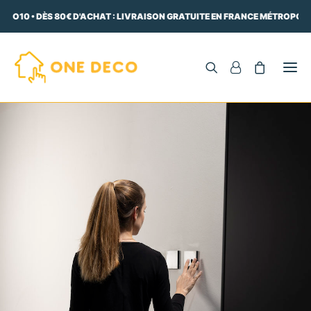
ECO10 • DÈS 80€ D'ACHAT : LIVRAISON GRATUITE EN FRANCE MÉTROPOLIT