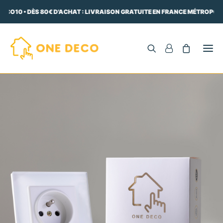
ECO10 • DÈS 80€ D'ACHAT : LIVRAISON GRATUITE EN FRANCE MÉTROPOLIT