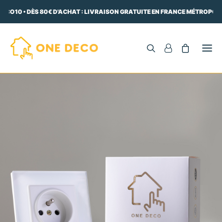
ECO10 • DÈS 80€ D'ACHAT : LIVRAISON GRATUITE EN FRANCE MÉTROPOLIT