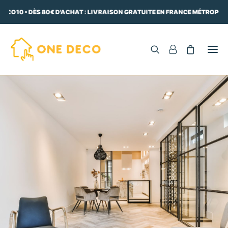
ECO10 • DÈS 80€ D'ACHAT : LIVRAISON GRATUITE EN FRANCE MÉTROPOLI