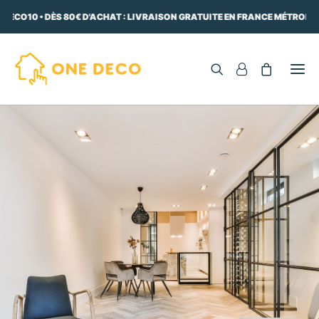
DECO10 • DÈS 80€ D'ACHAT : LIVRAISON GRATUITE EN FRANCE MÉTROPOL