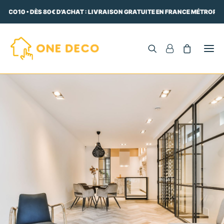
DECO10 • DÈS 80€ D'ACHAT : LIVRAISON GRATUITE EN FRANCE MÉTROPOLI