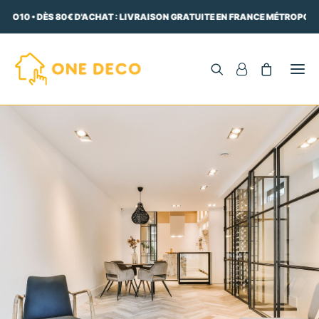
ECO10 • DÈS 80€ D'ACHAT : LIVRAISON GRATUITE EN FRANCE MÉTROPOLIT