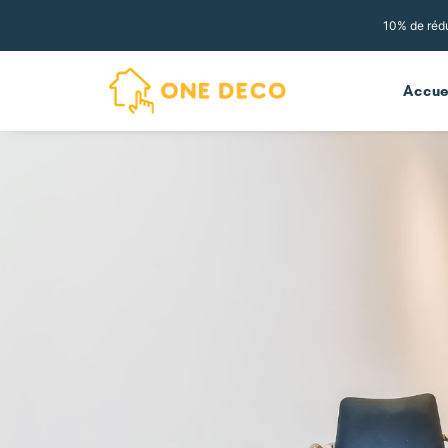
10% de rédu
Accue