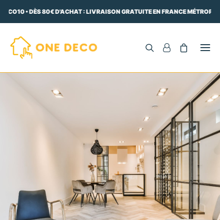
DECO10 • DÈS 80€ D'ACHAT : LIVRAISON GRATUITE EN FRANCE MÉTROPOLI