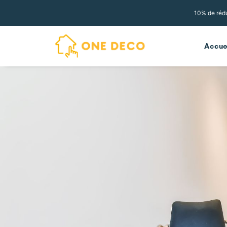
10% de rédu
Accue