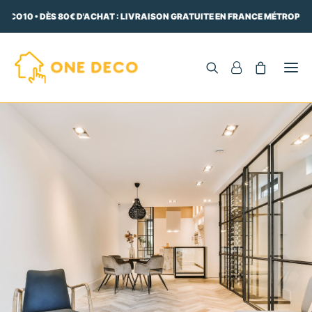
DECO10 • DÈS 80€ D'ACHAT : LIVRAISON GRATUITE EN FRANCE MÉTROPOLI