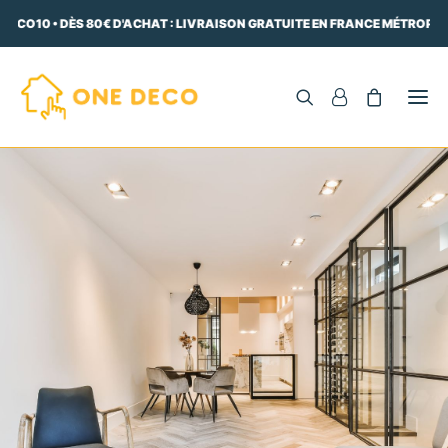
DECO10 • DÈS 80€ D'ACHAT : LIVRAISON GRATUITE EN FRANCE MÉTROPOL