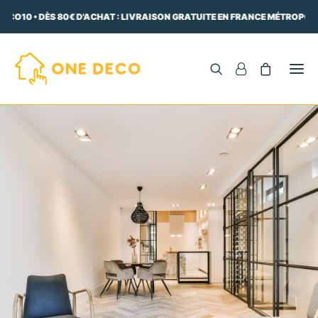
ECO10 • DÈS 80€ D'ACHAT : LIVRAISON GRATUITE EN FRANCE MÉTROPOLI