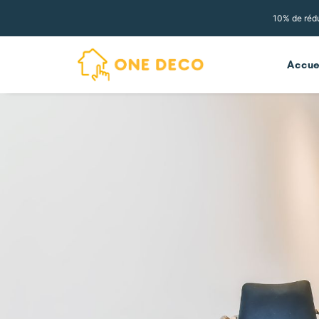
10% de rédu
Accue