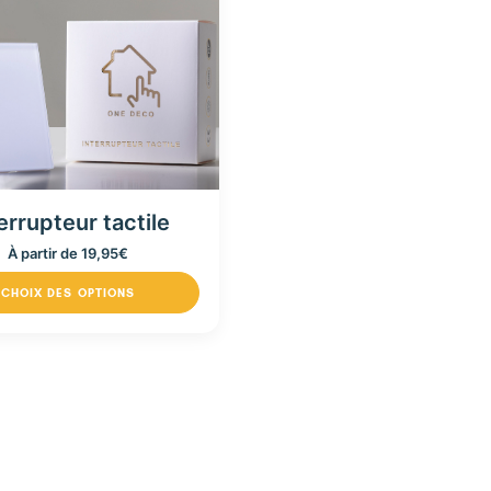
errupteur tactile
À partir de
19,95
€
CHOIX DES OPTIONS