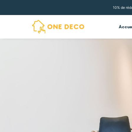
10% de rédu
Accue