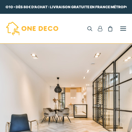
CO10 • DÈS 80€ D'ACHAT : LIVRAISON GRATUITE EN FRANCE MÉTROPOLIT