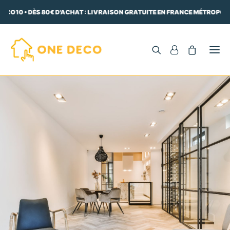
ECO10 • DÈS 80€ D'ACHAT : LIVRAISON GRATUITE EN FRANCE MÉTROPOLI