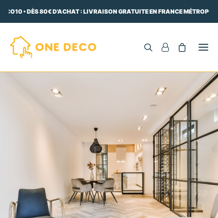
ECO10 • DÈS 80€ D'ACHAT : LIVRAISON GRATUITE EN FRANCE MÉTROPOLI