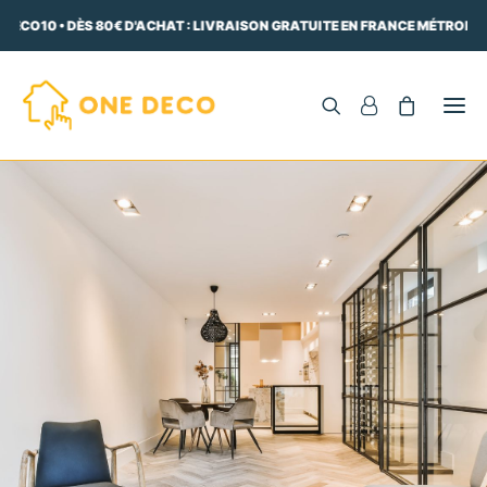
DECO10 • DÈS 80€ D'ACHAT : LIVRAISON GRATUITE EN FRANCE MÉTROPOLI