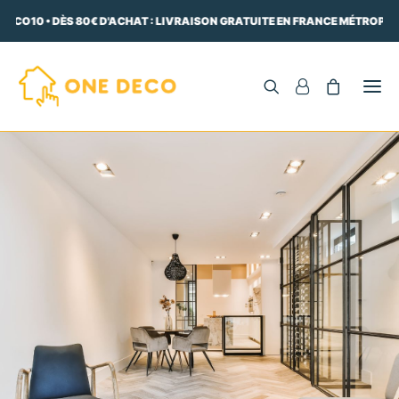
ECO10 • DÈS 80€ D'ACHAT : LIVRAISON GRATUITE EN FRANCE MÉTROPOLIT