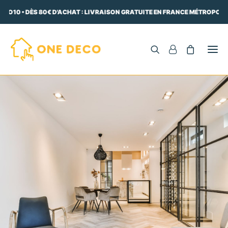
ECO10 • DÈS 80€ D'ACHAT : LIVRAISON GRATUITE EN FRANCE MÉTROPOLIT