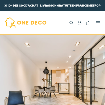
ECO10 • DÈS 80€ D'ACHAT : LIVRAISON GRATUITE EN FRANCE MÉTROPOLI