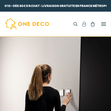
ECO10 • DÈS 80€ D'ACHAT : LIVRAISON GRATUITE EN FRANCE MÉTROPOLIT