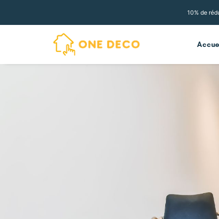
10% de rédu
Accue