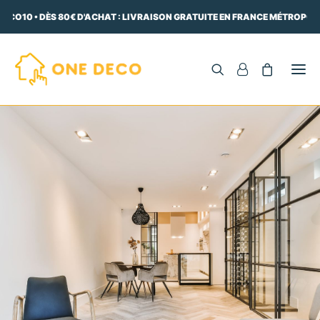
ECO10 • DÈS 80€ D'ACHAT : LIVRAISON GRATUITE EN FRANCE MÉTROPOLIT