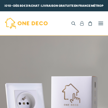
ECO10 • DÈS 80€ D'ACHAT : LIVRAISON GRATUITE EN FRANCE MÉTROPOLIT